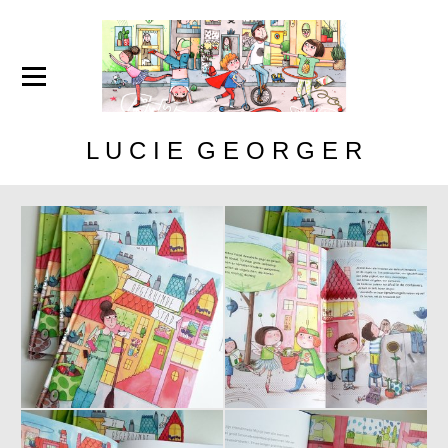
L U C I E G E O R G E R